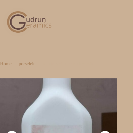
Home
porselein
vaasje met transferdecoratie