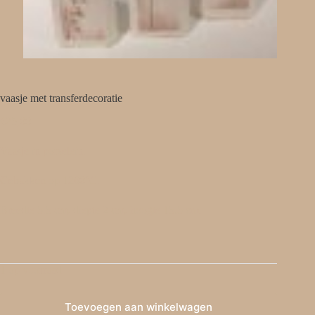
vaasje met transferdecoratie
€
25,00
Vaasje in porselein.
Gebakken op 1260°C.
Breedte 5.5 cm, diepte 2 cm, hoogte 15.5 cm.
1 op voorraad
Toevoegen aan winkelwagen