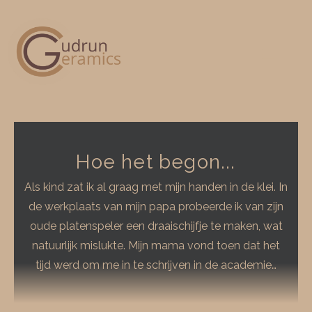
Hoe het begon...
Als kind zat ik al graag met mijn handen in de klei. In
de werkplaats van mijn papa probeerde ik van zijn
oude platenspeler een draaischijfje te maken, wat
natuurlijk mislukte. Mijn mama vond toen dat het
tijd werd om me in te schrijven in de academie…