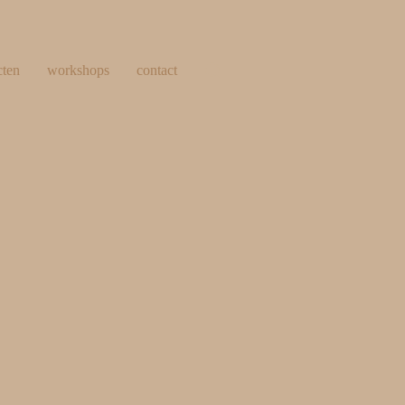
cten
workshops
contact
webshop
0
items