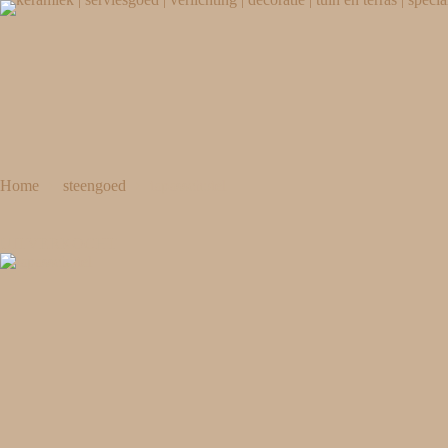
Home
steengoed
tapasschotel
UITVERKOCHT