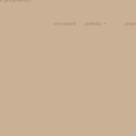
over mezelf
portfolio
proje