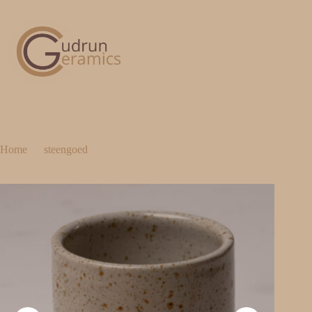
Home
steengoed
drinkbeker groot