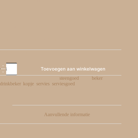
Steengoed, geglazuurd en gebakken op 1260°C.
Vaatwasmachine bestendig.
Ook leuk om een dessert in op te dienen.
diameter 7.5 cm, hoogte 8 cm.
6 op voorraad
Toevoegen aan winkelwagen
Artikelnummer:
34
Categorie:
steengoed
Tags:
beker
,
drinkbeker
,
kopje
,
servies
,
serviesgoed
Aanvullende informatie